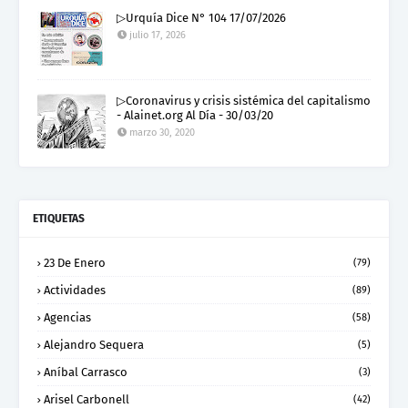
▷Urquía Dice N° 104 17/07/2026
julio 17, 2026
▷Coronavirus y crisis sistémica del capitalismo
- Alainet.org Al Día - 30/03/20
marzo 30, 2020
ETIQUETAS
23 De Enero
(79)
Actividades
(89)
Agencias
(58)
Alejandro Sequera
(5)
Aníbal Carrasco
(3)
Arisel Carbonell
(42)