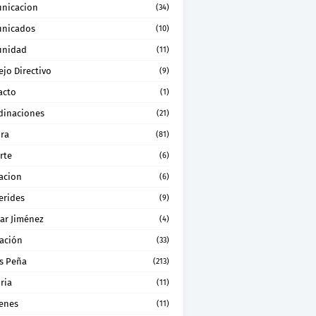
nicacion
(34)
nicados
(10)
nidad
(11)
jo Directivo
(9)
acto
(1)
dinaciones
(21)
ura
(81)
rte
(6)
acion
(6)
erides
(9)
ar Jiménez
(4)
ación
(33)
s Peña
(213)
ria
(11)
enes
(11)