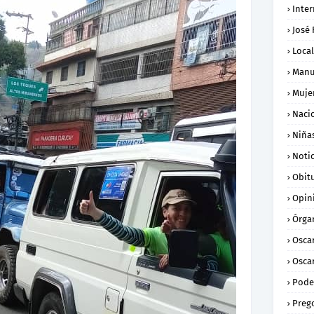
Inte
José
Loca
Manu
Muje
Naci
Niña
Notic
Obit
Opin
Órga
Osca
Oscar
Pode
Preg