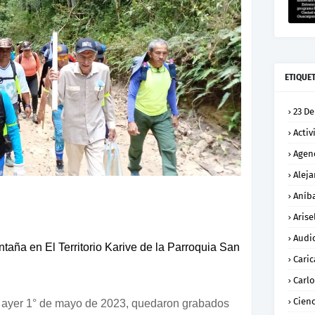
ETIQUE
23 De
Activ
Agen
Alej
Aníba
Arise
Audi
ña en El Territorio Karive de la Parroquia San
Caric
Carl
Cienc
e ayer 1° de mayo de 2023, quedaron grabados