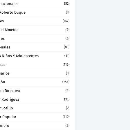
rnacionales
(52)
 Roberto Duque
(3)
les
(167)
el Almeida
(9)
res
(6)
onales
(85)
s Niños Y Adolescentes
(11)
ias
(116)
uarios
(3)
ión
(254)
no Directivo
(4)
r Rodriguez
(35)
 Sotillo
(2)
r Popular
(110)
onero
(8)