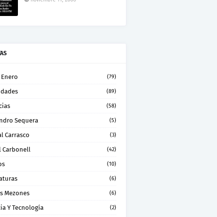
TAS
 Enero
(79)
idades
(89)
cias
(58)
andro Sequera
(5)
l Carrasco
(3)
l Carbonell
(42)
os
(10)
aturas
(6)
os Mezones
(6)
ia Y Tecnología
(2)