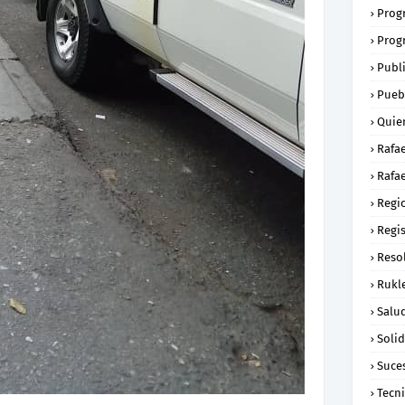
Prog
Prog
Publ
Pueb
Quie
Rafa
Rafae
Regi
Regi
Reso
Rukl
Salu
Soli
Suce
Tecn