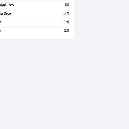
ajadores
(5)
ia Dice
(97)
s
(39)
o
(21)