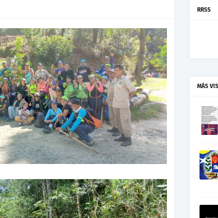
RRSS
MÁS VI