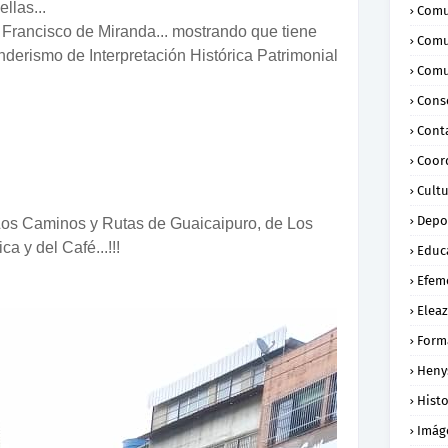
llas...
Comu
Francisco de Miranda... mostrando que tiene
Comu
derismo de Interpretación Histórica Patrimonial
Comu
Conse
Cont
Coor
Cult
Depo
os Caminos y Rutas de Guaicaipuro, de Los
a y del Café...!!!
Educ
Efem
Eleaz
Form
Heny
Histo
Imág