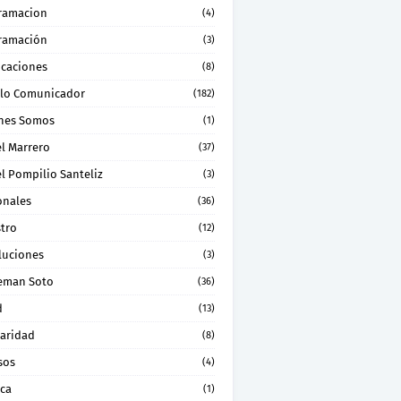
ramacion
(4)
ramación
(3)
icaciones
(8)
lo Comunicador
(182)
nes Somos
(1)
el Marrero
(37)
l Pompilio Santeliz
(3)
onales
(36)
stro
(12)
luciones
(3)
eman Soto
(36)
d
(13)
daridad
(8)
sos
(4)
ica
(1)