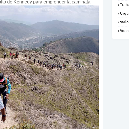
 alto de Kennedy para emprender la caminata
Trab
Urqu
Vario
Vide