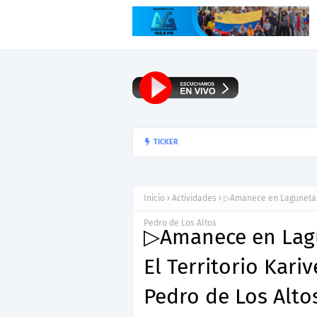
▷Reseña: Para lee
TICKER
HENYS PEÑA
Inicio
Actividades
▷Amanece en Laguneta d
Pedro de Los Altos
▷Amanece en Lag
El Territorio Kari
Pedro de Los Alto