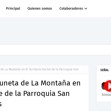
Principal
Quienes somos
Colaboradores
r al pato Donald
e La Montaña en El Territorio Karive de la Parroquia San
SEÑAL
uneta de La Montaña en
ve de la Parroquia San
Strea
s