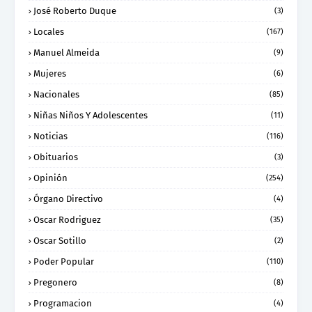
José Roberto Duque
(3)
Locales
(167)
Manuel Almeida
(9)
Mujeres
(6)
Nacionales
(85)
Niñas Niños Y Adolescentes
(11)
Noticias
(116)
Obituarios
(3)
Opinión
(254)
Órgano Directivo
(4)
Oscar Rodriguez
(35)
Oscar Sotillo
(2)
Poder Popular
(110)
Pregonero
(8)
Programacion
(4)