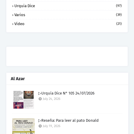
Urquia Dice
(97)
Varios
(39)
Video
(21)
Al Azar
▷Urquía Dice N° 105 24/07/2026
July 24, 2026
▷Reseña: Para leer al pato Donald
July 19, 2026