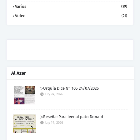
Varios
(39)
Video
(21)
Al Azar
▷Urquía Dice N° 105 24/07/2026
July 24, 2026
▷Reseña: Para leer al pato Donald
July 19, 2026