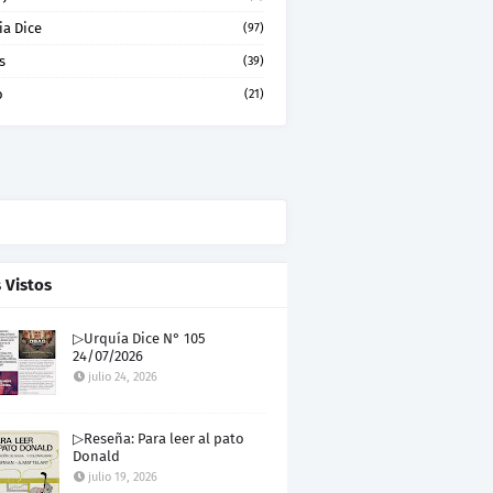
ia Dice
(97)
s
(39)
o
(21)
 Vistos
▷Urquía Dice N° 105
24/07/2026
julio 24, 2026
▷Reseña: Para leer al pato
Donald
julio 19, 2026