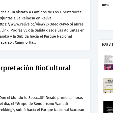
3
RRSS
Échale un vistazo a Caminos de Los Libertadores:
djuntas a La Reinosa en Relive!
ttps://www.relive.cc/view/vXOdeoR4P46 Si abres
l Link, Podrás VER la Salida desde Las Adjuntas en
araka y la Subida hacia el Parque Nacional
acarao , Camino Ha…
MÁS VI
rpretación BioCultural
Que el Mundo lo Sepa...!!!* Desde primeras horas
el día, el *Grupo de Senderismo Wanadi
rekking*, subió hacia el Parque Nacional Macarao