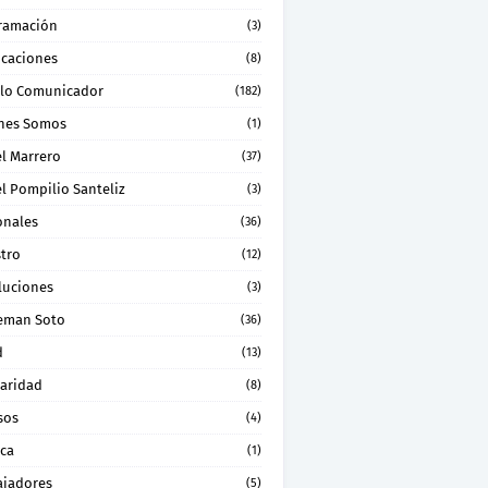
ramación
(3)
icaciones
(8)
lo Comunicador
(182)
nes Somos
(1)
el Marrero
(37)
l Pompilio Santeliz
(3)
onales
(36)
stro
(12)
luciones
(3)
eman Soto
(36)
d
(13)
daridad
(8)
sos
(4)
ica
(1)
ajadores
(5)