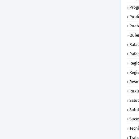
Prog
Publ
Pueb
Quie
Rafa
Rafae
Regi
Regi
Reso
Rukl
Salu
Soli
Suce
Tecn
Trab