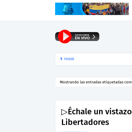
▷Urquía Dice N° 1
TICKER
23 DE ENERO
Mostrando las entradas etiquetadas co
▷Échale un vistazo
Libertadores