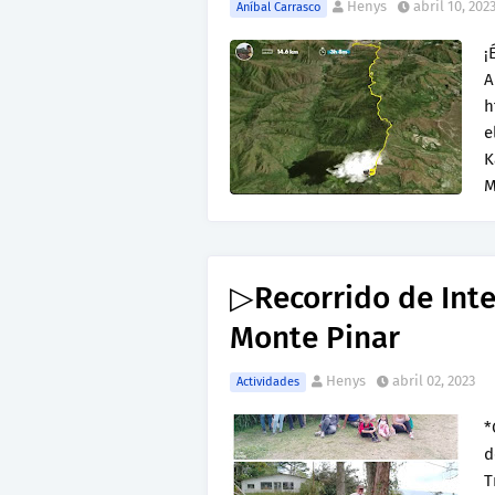
Henys
abril 10, 202
Aníbal Carrasco
¡
A
h
e
K
M
▷Recorrido de Inte
Monte Pinar
Henys
abril 02, 2023
Actividades
*
d
T