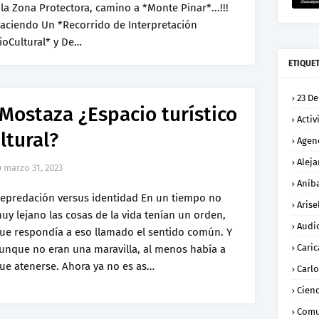
 la Zona Protectora, camino a *Monte Pinar*...!!!
aciendo Un *Recorrido de Interpretación
ioCultural* y De…
ETIQUE
23 De
Mostaza ¿Espacio turístico
Activ
ltural?
Agen
Alej
marzo 31, 2023
Aníba
epredación versus identidad En un tiempo no
Arise
uy lejano las cosas de la vida tenían un orden,
Audi
ue respondía a eso llamado el sentido común. Y
Caric
unque no eran una maravilla, al menos había a
ue atenerse. Ahora ya no es as…
Carl
Cienc
Comu