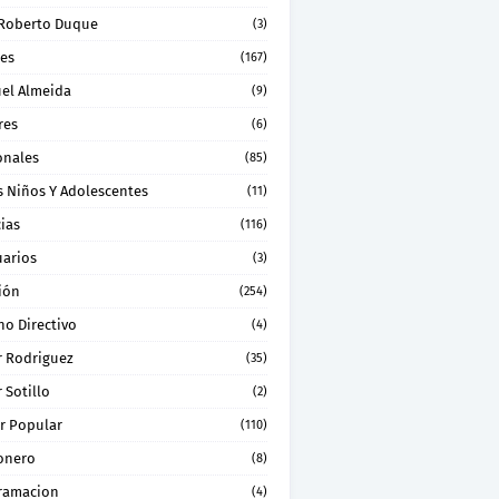
 Roberto Duque
(3)
les
(167)
el Almeida
(9)
res
(6)
onales
(85)
s Niños Y Adolescentes
(11)
ias
(116)
uarios
(3)
ión
(254)
no Directivo
(4)
r Rodriguez
(35)
 Sotillo
(2)
r Popular
(110)
onero
(8)
ramacion
(4)