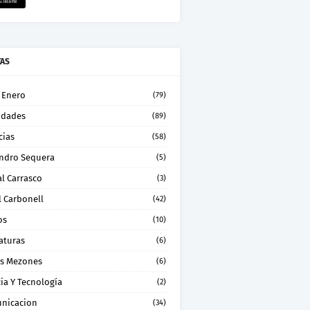
TAS
 Enero
(79)
idades
(89)
cias
(58)
andro Sequera
(5)
l Carrasco
(3)
l Carbonell
(42)
os
(10)
aturas
(6)
os Mezones
(6)
ia Y Tecnología
(2)
nicacion
(34)