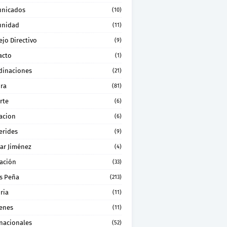
nicados
(10)
nidad
(11)
jo Directivo
(9)
acto
(1)
dinaciones
(21)
ura
(81)
rte
(6)
acion
(6)
erides
(9)
ar Jiménez
(4)
ación
(33)
s Peña
(213)
ria
(11)
enes
(11)
rnacionales
(52)