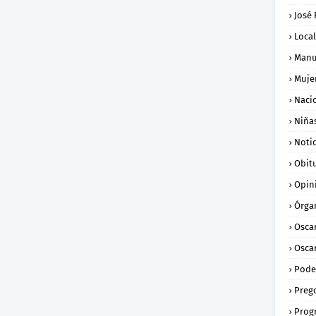
José
Loca
Manu
Muje
Naci
Niña
Notic
Obit
Opin
Órga
Osca
Oscar
Pode
Preg
Prog