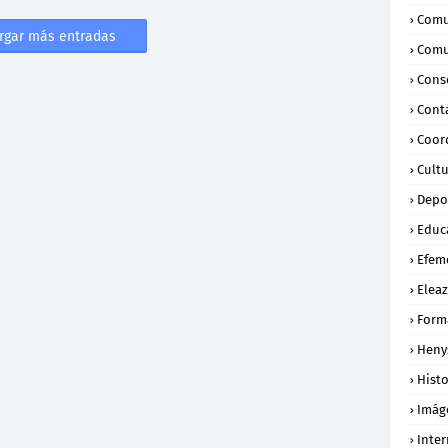
Comu
rgar más entradas
Comu
Conse
Cont
Coor
Cult
Depo
Educ
Efem
Eleaz
Form
Heny
Histo
Imág
Inte