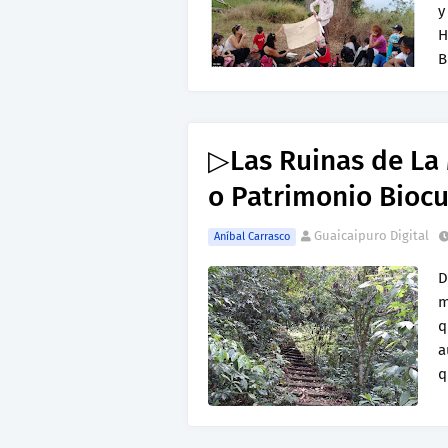
y
H
B
▷Las Ruinas de La 
o Patrimonio Biocu
Guaicaipuro Digital
Aníbal Carrasco
D
m
q
a
q