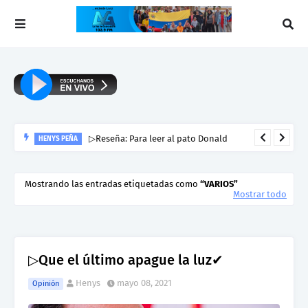
▷Reseña: Para leer al pato Donald
HENYS PEÑA
Mostrando las entradas etiquetadas como
VARIOS
Mostrar todo
▷Que el último apague la luz✔
Henys
mayo 08, 2021
Opinión