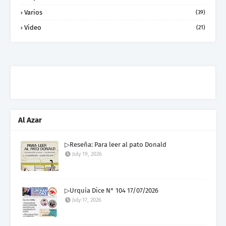
Varios
(39)
Video
(21)
Al Azar
▷Reseña: Para leer al pato Donald
July 19, 2026
▷Urquía Dice N° 104 17/07/2026
July 17, 2026