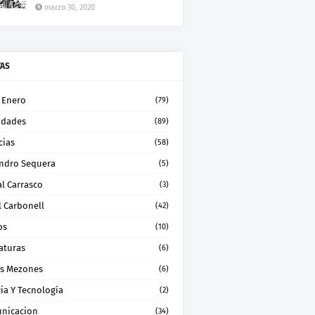
marzo 30, 2020
TAS
 Enero
(79)
idades
(89)
cias
(58)
andro Sequera
(5)
l Carrasco
(3)
l Carbonell
(42)
os
(10)
aturas
(6)
os Mezones
(6)
ia Y Tecnología
(2)
nicacion
(34)