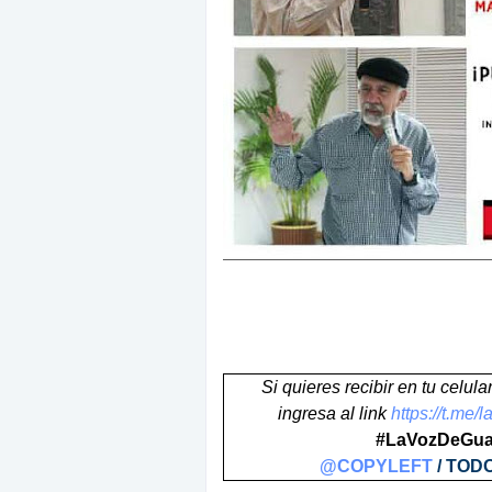
Si quieres recibir en tu celul
ingresa al link
https://t.me
#LaVozDeGuai
@COPYLEFT
/ TOD