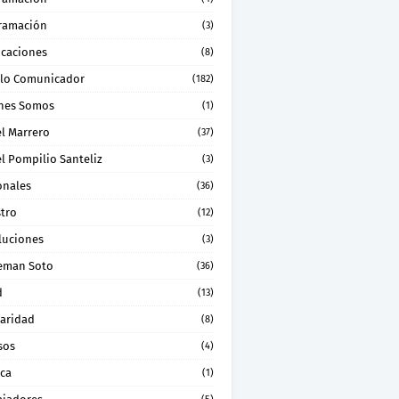
ramación
(3)
icaciones
(8)
lo Comunicador
(182)
nes Somos
(1)
el Marrero
(37)
l Pompilio Santeliz
(3)
onales
(36)
stro
(12)
luciones
(3)
eman Soto
(36)
d
(13)
daridad
(8)
sos
(4)
ica
(1)