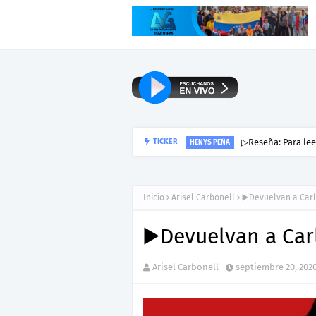
▷Reseña: Para lee
TICKER
HENYS PEÑA
Inicio
Arisel Carbonell
▶️Devuelvan a Carl
▶️Devuelvan a Car
Arisel Carbonell
septiembre 20, 202