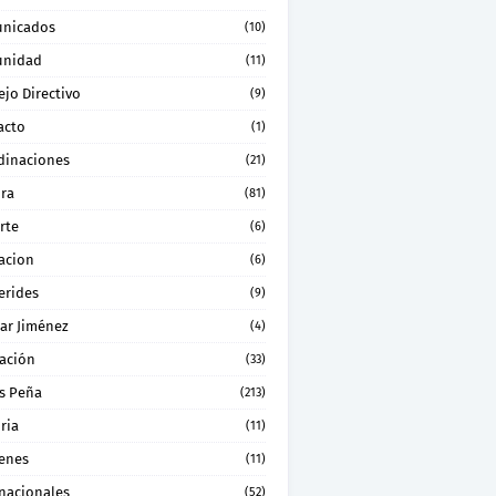
nicados
(10)
nidad
(11)
jo Directivo
(9)
acto
(1)
dinaciones
(21)
ura
(81)
rte
(6)
acion
(6)
erides
(9)
ar Jiménez
(4)
ación
(33)
s Peña
(213)
ria
(11)
enes
(11)
rnacionales
(52)