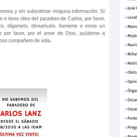
José
mora y sin subestimar ninguna información. Si
Loca
e o tiene idea del paradero de Carlos, por favor,
oro, dígamelo, devuelvalo, llameme o envie un
Manu
o por favor, por el amor de Dios, ayúdeme a
Muje
eroso compañero de vida.
Naci
Niña
Notic
Obit
Opin
Órga
Osca
Oscar
Pode
Preg
Prog