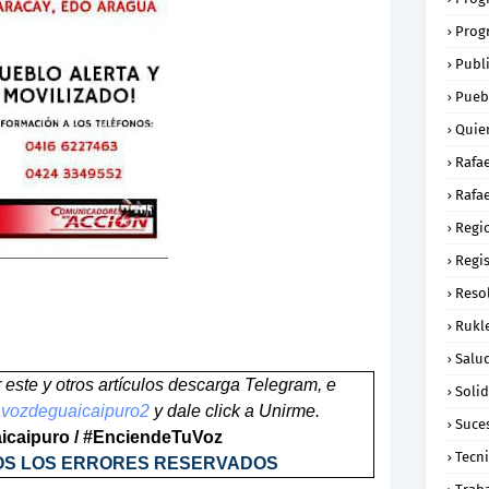
Prog
Publ
Pueb
Quie
Rafa
Rafae
Regi
Regi
Reso
Rukl
Salu
ar este y otros artículos descarga Telegram, e
Soli
/lavozdeguaicaipuro2
y dale click a Unirme.
Suce
caipuro / #EnciendeTuVoz
Tecn
OS LOS ERRORES RESERVADOS