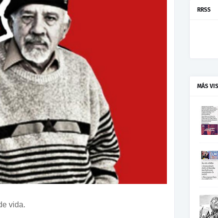
RRSS
MÁS VI
e vida.