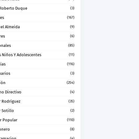
 Roberto Duque
(3)
les
(167)
el Almeida
(9)
res
(6)
onales
(85)
s Niños Y Adolescentes
(11)
ias
(116)
uarios
(3)
ión
(254)
no Directivo
(4)
r Rodriguez
(35)
 Sotillo
(2)
r Popular
(110)
onero
(8)
ramacion
(4)