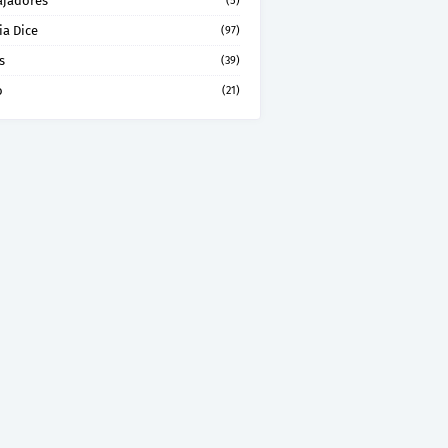
ajadores
(5)
ia Dice
(97)
s
(39)
o
(21)