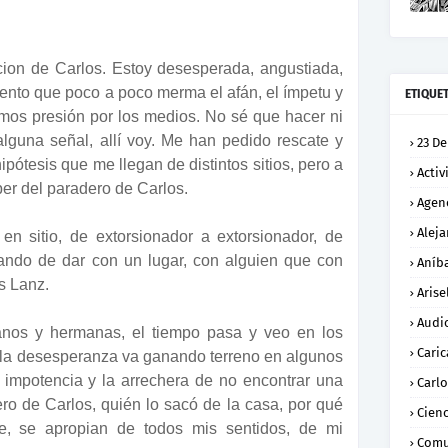
ion de Carlos. Estoy desesperada, angustiada,
ento que poco a poco merma el afán, el ímpetu y
ETIQUE
amos presión por los medios. No sé que hacer ni
guna señal, allí voy. Me han pedido rescate y
23 De
pótesis que me llegan de distintos sitios, pero a
Activ
er del paradero de Carlos.
Agen
Alej
 en sitio, de extorsionador a extorsionador, de
ratando de dar con un lugar, con alguien que con
Aníba
s Lanz.
Arise
Audi
os y hermanas, el tiempo pasa y veo en los
Caric
e la desesperanza va ganando terreno en algunos
la impotencia y la arrechera de no encontrar una
Carl
ero de Carlos, quién lo sacó de la casa, por qué
Cienc
e, se apropian de todos mis sentidos, de mi
Comu