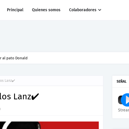
Principal
Quienes somos
Colaboradores
r al pato Donald
os Lanz✔️
SEÑAL
los Lanz✔️
0
Strea