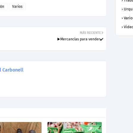
Trab
ión
Varios
Urqu
Vario
Vide
MÁS RECIENTE
a
▶️Mercancías para vender✔️
l Carbonell