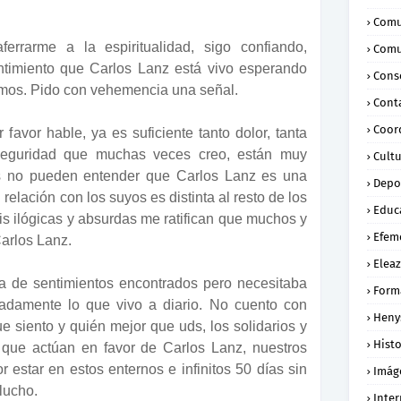
Comu
errarme a la espiritualidad, sigo confiando,
Comu
timiento que Carlos Lanz está vivo esperando
Conse
mos. Pido con vehemencia una señal.
Cont
Coor
avor hable, ya es suficiente tanto dolor, tanta
seguridad que muchas veces creo, están muy
Cult
os no pueden entender que Carlos Lanz es una
Depo
relación con los suyos es distinta al resto de los
Educ
is ilógicas y absurdas me ratifican que muchos y
Efem
arlos Lanz.
Eleaz
a de sentimientos encontrados pero necesitaba
Form
zadamente lo que vivo a diario. No cuento con
Heny
e siento y quién mejor que uds, los solidarios y
Histo
os que actúan en favor de Carlos Lanz, nuestros
estar en estos enternos e infinitos 50 días sin
Imág
lucho.
Inte