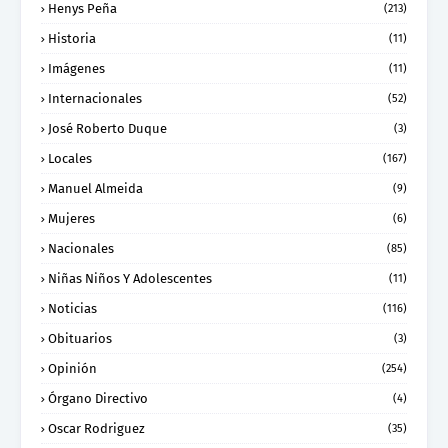
Henys Peña
(213)
Historia
(11)
Imágenes
(11)
Internacionales
(52)
José Roberto Duque
(3)
Locales
(167)
Manuel Almeida
(9)
Mujeres
(6)
Nacionales
(85)
Niñas Niños Y Adolescentes
(11)
Noticias
(116)
Obituarios
(3)
Opinión
(254)
Órgano Directivo
(4)
Oscar Rodriguez
(35)