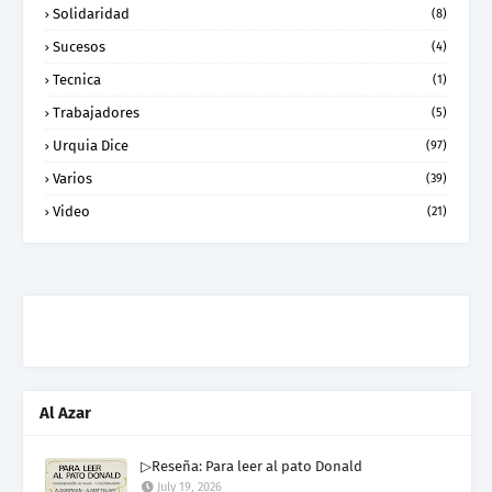
Solidaridad
(8)
Sucesos
(4)
Tecnica
(1)
Trabajadores
(5)
Urquia Dice
(97)
Varios
(39)
Video
(21)
Al Azar
▷Reseña: Para leer al pato Donald
July 19, 2026