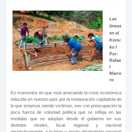
Las
líneas
en el
Konu
ko I
Por:
Rafae
l
Marre
ro
En momentos en que está arreciando la crisis económica
inducida en nuestro país por la restauración capitalista de
la que estamos siendo víctimas, veo con preocupación la
poca fuerza de voluntad política que se refleja en las
medidas que se adoptan desde el gobierno en sus
distintos niveles, local, regional y nacional
respectivamente, a lo largo y ancho del territorio nacional