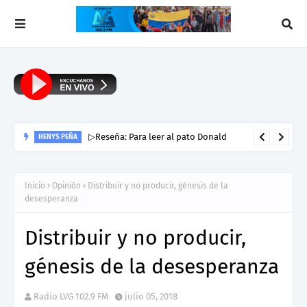
▷Reseña: Para leer al pato Donald
HENYS PEÑA
Inicio
Opinión
Distribuir y no producir, génesis de la
desesperanza
Distribuir y no producir,
génesis de la desesperanza
Radio LVG 102.9 FM
julio 05, 2018