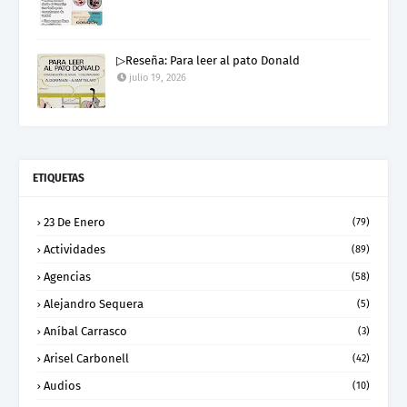
▷Reseña: Para leer al pato Donald
julio 19, 2026
ETIQUETAS
23 De Enero
(79)
Actividades
(89)
Agencias
(58)
Alejandro Sequera
(5)
Aníbal Carrasco
(3)
Arisel Carbonell
(42)
Audios
(10)