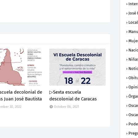
Inte
José
Loca
Manu
Muje
Naci
Niña
Notic
Obit
Opin
scuela decolonial de
▷Sexta escuela
Órga
s Juan José Bautista
descolonial de Caracas
Osca
mber 30, 2022
October 06, 2021
Oscar
Pode
Preg