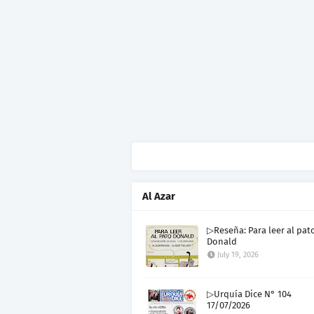
Al Azar
▷Reseña: Para leer al pat
Donald
July 19, 2026
▷Urquía Dice N° 104
17/07/2026