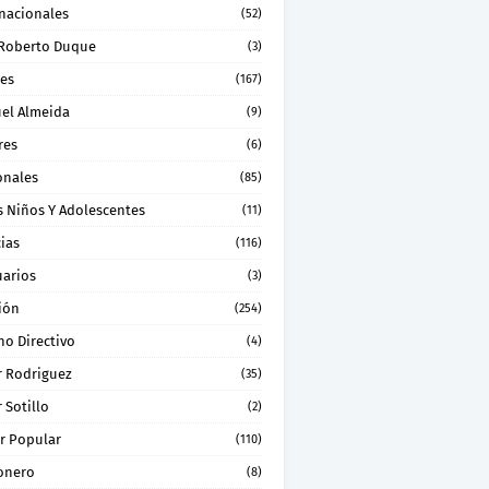
rnacionales
(52)
 Roberto Duque
(3)
les
(167)
el Almeida
(9)
res
(6)
onales
(85)
s Niños Y Adolescentes
(11)
ias
(116)
uarios
(3)
ión
(254)
no Directivo
(4)
r Rodriguez
(35)
 Sotillo
(2)
r Popular
(110)
onero
(8)