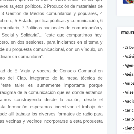
vos sujetos políticos, 2 Producción de materiales de
 3 Gestión de Medios comunitarios y populares, 4
rero, 5 Estado, política públicas y comunicación, 6
munitaria, 7 Políticas nacionales de comunicación y
ETIQUE
ocial y Solidaria"... "este que compartimos hoy,
ero, en dos sesiones, para iniciarnos en el tema y
23 De
ión de su propuesta comunicacional, con un vínculo, un
 dinámica comunitaria".
Activ
Agen
idad de El Vigía y vocera de Consejo Comunal en
Alej
bro del Clap, integrante de la mesa técnica de
Aníba
 “este taller es sumamente importante porque
aradigma de la comunicación que es donde estamos
Arise
stamos construyendo desde la acción, desde el
Audi
esta formación esperamos incentivar el trabajo de
Caric
de allí trabajar los diversos formatos de radio para
Carl
 las vecinas y vecinos incorporarse a esta propuesta
Cienc