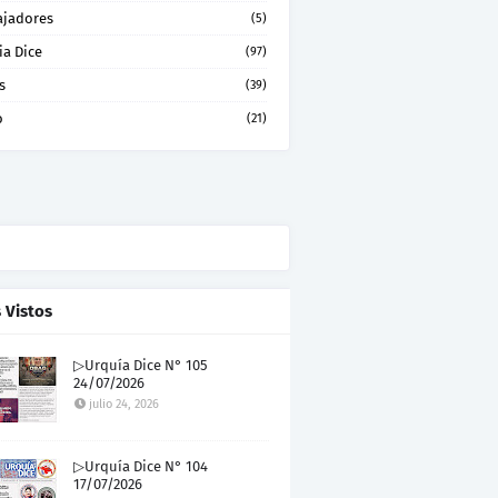
ajadores
(5)
ia Dice
(97)
s
(39)
o
(21)
 Vistos
▷Urquía Dice N° 105
24/07/2026
julio 24, 2026
▷Urquía Dice N° 104
17/07/2026