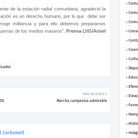
Comu
nte de la estación radial comunitaria, agradeció la
Comu
icación es un derecho humano, por lo que debe ser
Comu
 exige militancia y para ello debemos prepararnos
squemas de los medios masivos”.
Prensa LVG/Arisel
Conse
Cont
Coor
Cult
icador
Depo
Educ
Efem
MÁS RECIENTE
Eleaz
TOS
Marcha campesina admirable
Form
Heny
Histo
l Carbonell
Imág