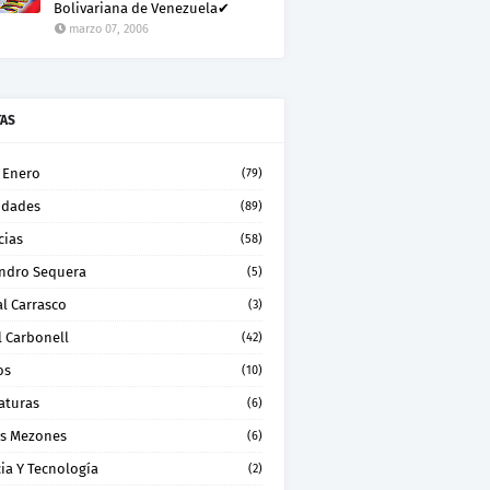
Bolivariana de Venezuela✔
marzo 07, 2006
TAS
 Enero
(79)
idades
(89)
cias
(58)
andro Sequera
(5)
l Carrasco
(3)
l Carbonell
(42)
os
(10)
aturas
(6)
os Mezones
(6)
ia Y Tecnología
(2)