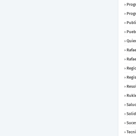
Prog
Prog
Publ
Pueb
Quie
Rafa
Rafae
Regi
Regi
Reso
Rukl
Salu
Soli
Suce
Tecn