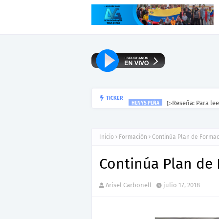
▷Reseña: Para lee
TICKER
HENYS PEÑA
Inicio
Formación
Continúa Plan de Formac
Continúa Plan de
Arisel Carbonell
julio 17, 2018