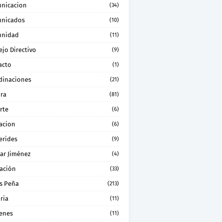
nicacion
(34)
nicados
(10)
nidad
(11)
jo Directivo
(9)
acto
(1)
dinaciones
(21)
ura
(81)
rte
(6)
acion
(6)
erides
(9)
ar Jiménez
(4)
ación
(33)
s Peña
(213)
ria
(11)
enes
(11)