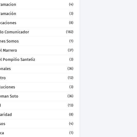
ramacion
(4)
ramación
(3)
icaciones
(8)
lo Comunicador
(182)
nes Somos
(1)
el Marrero
(37)
l Pompilio Santeliz
(3)
onales
(36)
stro
(12)
luciones
(3)
eman Soto
(36)
d
(13)
daridad
(8)
sos
(4)
ica
(1)