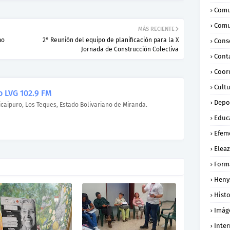
Comu
Comu
MÁS RECIENTE
mo
2° Reunión del equipo de planificación para la X
Conse
Jornada de Construcción Colectiva
Cont
Coor
Cult
 LVG 102.9 FM
Depo
icaipuro, Los Teques, Estado Bolivariano de Miranda.
Educ
Efem
Eleaz
Form
Heny
Histo
Imág
Inte