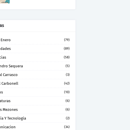
TAS
 Enero
(79)
idades
(89)
cias
(58)
andro Sequera
(5)
l Carrasco
(3)
l Carbonell
(42)
os
(10)
aturas
(6)
os Mezones
(6)
ia Y Tecnología
(2)
nicacion
(34)