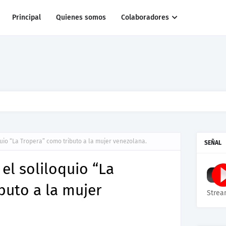
Principal
Quienes somos
Colaboradores
r al pato Donald
quio “La Tropera” como tributo a la mujer venezolana.
SEÑAL
el soliloquio “La
buto a la mujer
Strea