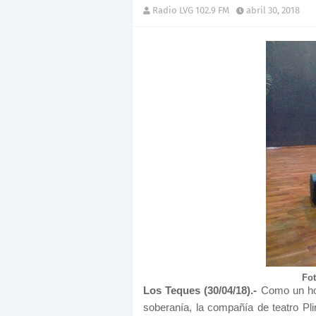
Radio LVG 102.9 FM
abril 30, 2018
Fot
Los Teques (30/04/18).-
Como un hom
soberanía, la compañía de teatro Pl