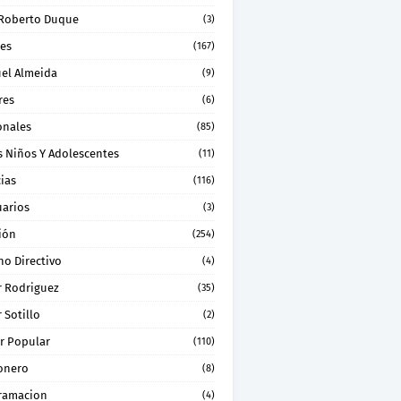
 Roberto Duque
(3)
les
(167)
el Almeida
(9)
res
(6)
onales
(85)
s Niños Y Adolescentes
(11)
ias
(116)
uarios
(3)
ión
(254)
no Directivo
(4)
r Rodriguez
(35)
 Sotillo
(2)
r Popular
(110)
onero
(8)
ramacion
(4)