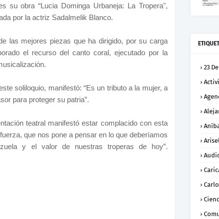
es su obra “Lucia Dominga Urbaneja: La Tropera",
tada por la actriz Sadalmelik Blanco.
de las mejores piezas que ha dirigido, por su carga
ETIQUE
rporado el recurso del canto coral, ejecutado por la
musicalización.
23 De
Activ
este soliloquio, manifestó: “Es un tributo a la mujer, a
Agen
sor para proteger su patria”.
Alej
entación teatral manifestó estar complacido con esta
Aníba
e fuerza, que nos pone a pensar en lo que deberíamos
Arise
zuela y el valor de nuestras troperas de hoy”.
Audi
Caric
Carl
Cienc
Comu