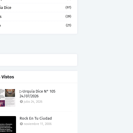
ia Dice
(97)
s
(39)
o
(21)
 Vistos
▷Urquía Dice N° 105
24/07/2026
julio 24, 2026
Rock En Tu Ciudad
noviembre 11, 2006