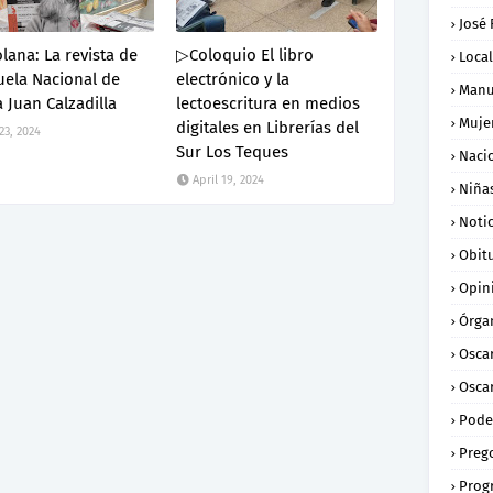
José
ana: La revista de
▷Coloquio El libro
Loca
uela Nacional de
electrónico y la
Manu
 Juan Calzadilla
lectoescritura en medios
Muje
digitales en Librerías del
 23, 2024
Sur Los Teques
Naci
April 19, 2024
Niña
Notic
Obit
Opin
Órga
Osca
Oscar
Pode
Preg
Prog