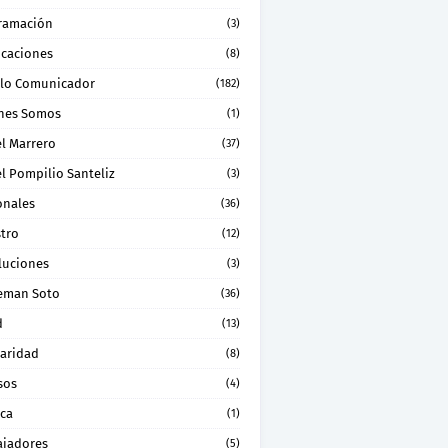
ramación
(3)
icaciones
(8)
lo Comunicador
(182)
nes Somos
(1)
el Marrero
(37)
l Pompilio Santeliz
(3)
onales
(36)
stro
(12)
luciones
(3)
eman Soto
(36)
d
(13)
daridad
(8)
sos
(4)
ica
(1)
ajadores
(5)