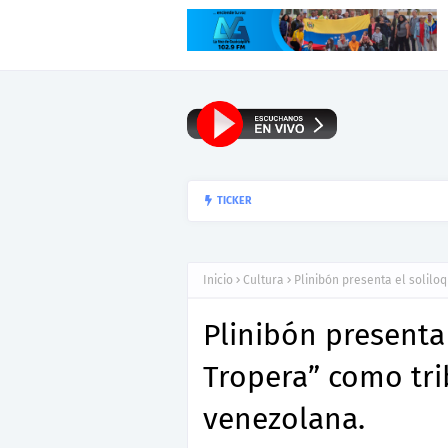
TICKER
▷Reseña: Para lee
HENYS PEÑA
Inicio
Cultura
Plinibón presenta el solilo
Plinibón presenta 
Tropera” como tri
venezolana.