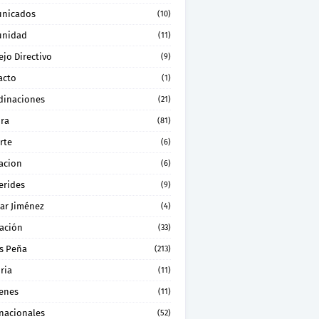
nicados
(10)
nidad
(11)
jo Directivo
(9)
acto
(1)
dinaciones
(21)
ura
(81)
rte
(6)
acion
(6)
erides
(9)
ar Jiménez
(4)
ación
(33)
s Peña
(213)
ria
(11)
enes
(11)
rnacionales
(52)