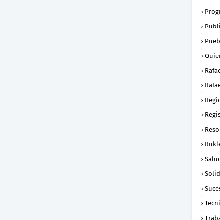
Prog
Publ
Pueb
Quie
Rafa
Rafae
Regi
Regi
Reso
Rukl
Salu
Soli
Suce
Tecn
Trab