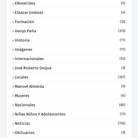
Efemerides
(9)
Eleazar Jiménez
(4)
Formación
(33)
Henys Peña
(213)
Historia
(11)
Imágenes
(11)
Internacionales
(52)
José Roberto Duque
(3)
Locales
(167)
Manuel Almeida
(9)
Mujeres
(6)
Nacionales
(85)
Niñas Niños Y Adolescentes
(11)
Noticias
(116)
Obituarios
(3)