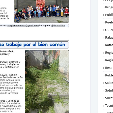
Prog
Publ
Pueb
Quie
Rafa
Rafae
Regi
Regi
Reso
Rukl
Salu
Soli
Suce
Tecn