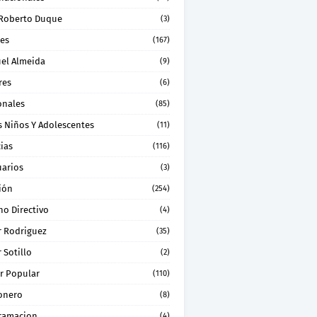
 Roberto Duque
(3)
les
(167)
el Almeida
(9)
res
(6)
onales
(85)
s Niños Y Adolescentes
(11)
ias
(116)
uarios
(3)
ión
(254)
no Directivo
(4)
r Rodriguez
(35)
 Sotillo
(2)
r Popular
(110)
onero
(8)
ramacion
(4)