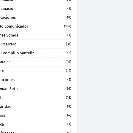
ramación
(3)
icaciones
(8)
lo Comunicador
(182)
nes Somos
(1)
el Marrero
(37)
l Pompilio Santeliz
(3)
onales
(36)
stro
(12)
luciones
(3)
eman Soto
(36)
d
(13)
daridad
(8)
sos
(4)
ica
(1)