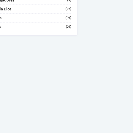
ajadores
(5)
ia Dice
(97)
s
(39)
o
(21)