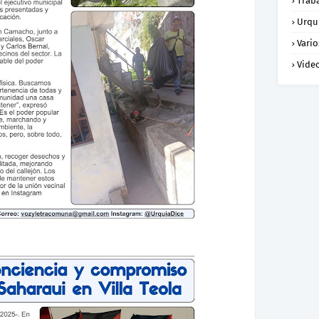
Trab
Urqu
Vario
Vide