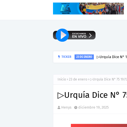
▷Urquía Dice N° 1
TICKER
23 DE ENERO
Inicio
23 de enero
▷Urquía Dice N° 75 19/1
▷Urquía Dice N° 7
Henys
diciembre 19, 2025