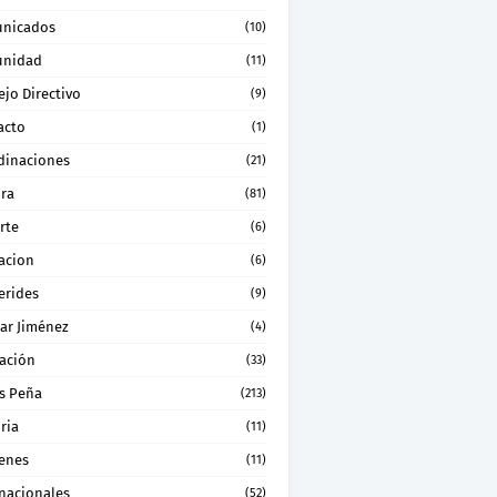
nicados
(10)
nidad
(11)
jo Directivo
(9)
acto
(1)
dinaciones
(21)
ura
(81)
rte
(6)
acion
(6)
erides
(9)
ar Jiménez
(4)
ación
(33)
s Peña
(213)
ria
(11)
enes
(11)
rnacionales
(52)