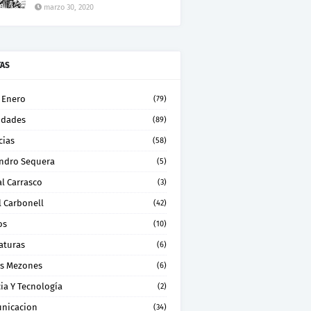
marzo 30, 2020
TAS
 Enero
(79)
idades
(89)
cias
(58)
andro Sequera
(5)
l Carrasco
(3)
l Carbonell
(42)
os
(10)
aturas
(6)
os Mezones
(6)
ia Y Tecnología
(2)
nicacion
(34)