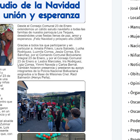
José
Loca
Manu
Muje
Naci
Niña
Notic
Obit
Opin
Órga
Osca
Oscar
Pode
Preg
Prog