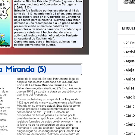
ETIQUE
23 De
Activ
Agen
Alej
Aníba
Arise
Audi
Caric
Carl
Cienc
Comu