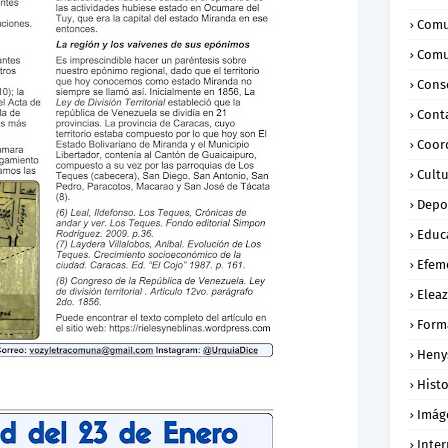
Comu
Comu
Conse
Cont
Coor
Cult
Depo
Educ
Efem
Eleaz
Form
Heny
Histo
Imág
Inte