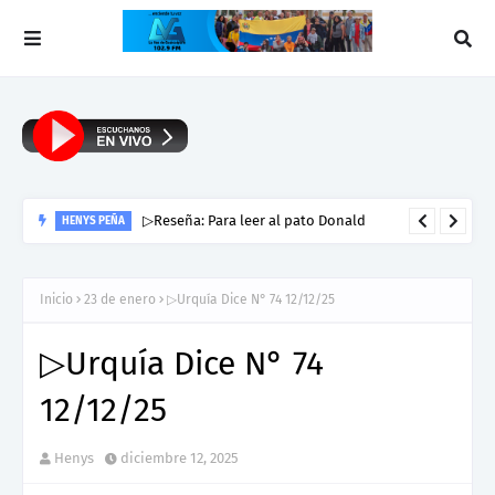
▷Reseña: Para leer al pato Donald
HENYS PEÑA
Inicio
23 de enero
▷Urquía Dice N° 74 12/12/25
▷Urquía Dice N° 74
12/12/25
Henys
diciembre 12, 2025