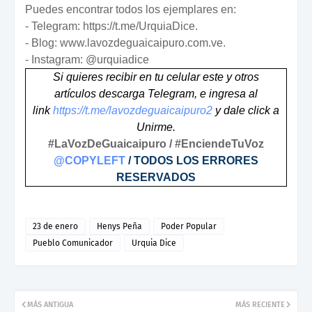
Puedes encontrar todos los ejemplares en:
- Telegram: https://t.me/UrquiaDice.
- Blog: www.lavozdeguaicaipuro.com.ve.
- Instagram: @urquiadice
Si quieres recibir en tu celular este y otros
artículos descarga Telegram, e ingresa al
link
https://t.me/lavozdeguaicaipuro2
y dale click a
Unirme.
#LaVozDeGuaicaipuro / #EnciendeTuVoz
@COPYLEFT
/ TODOS LOS ERRORES
RESERVADOS
23 de enero
Henys Peña
Poder Popular
Pueblo Comunicador
Urquia Dice
MÁS ANTIGUA
MÁS RECIENTE