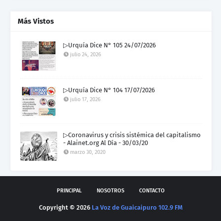
Más Vistos
▷Urquía Dice N° 105 24/07/2026
julio 24, 2026
▷Urquía Dice N° 104 17/07/2026
julio 17, 2026
▷Coronavirus y crisis sistémica del capitalismo
- Alainet.org Al Día - 30/03/20
marzo 30, 2020
PRINCIPAL
NOSOTROS
CONTACTO
Copyright ©
2026
La Voz de Guaicaipuro 102.9 FM