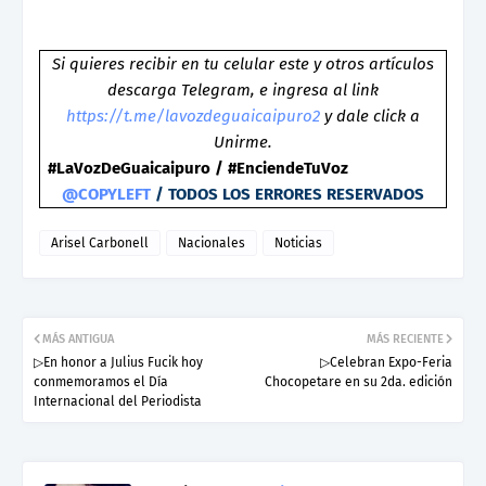
Si quieres recibir en tu celular este y otros artículos
descarga Telegram, e ingresa al link
https://t.me/lavozdeguaicaipuro2
y dale click a
Unirme.
#LaVozDeGuaicaipuro / #EnciendeTuVoz
@COPYLEFT
/ TODOS LOS ERRORES RESERVADOS
Arisel Carbonell
Nacionales
Noticias
MÁS ANTIGUA
MÁS RECIENTE
▷En honor a Julius Fucik hoy
▷Celebran Expo-Feria
conmemoramos el Día
Chocopetare en su 2da. edición
Internacional del Periodista