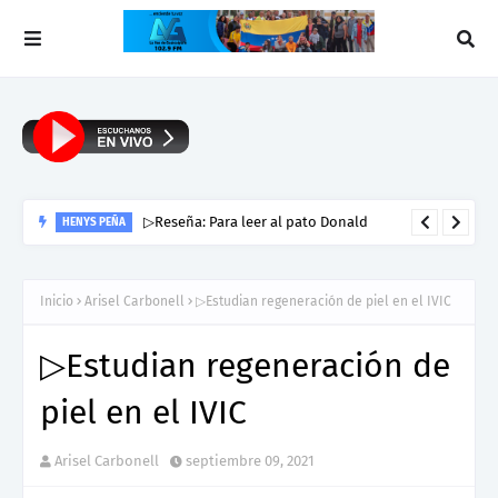
▷Reseña: Para leer al pato Donald
HENYS PEÑA
Inicio
Arisel Carbonell
▷Estudian regeneración de piel en el IVIC
▷Estudian regeneración de
piel en el IVIC
Arisel Carbonell
septiembre 09, 2021