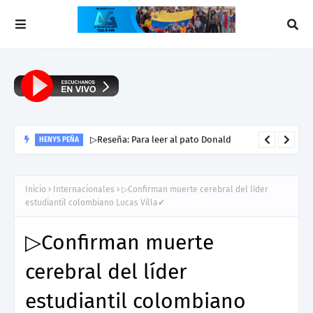
▷Reseña: Para leer al pato Donald
HENYS PEÑA
Inicio
Internacionales
▷Confirman muerte cerebral del líder
estudiantil colombiano Lucas Villa✔
▷Confirman muerte
cerebral del líder
estudiantil colombiano