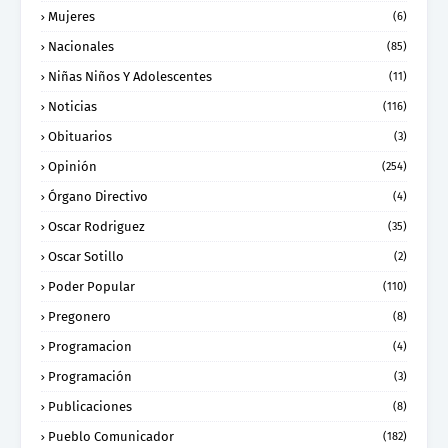
Mujeres
(6)
Nacionales
(85)
Niñas Niños Y Adolescentes
(11)
Noticias
(116)
Obituarios
(3)
Opinión
(254)
Órgano Directivo
(4)
Oscar Rodriguez
(35)
Oscar Sotillo
(2)
Poder Popular
(110)
Pregonero
(8)
Programacion
(4)
Programación
(3)
Publicaciones
(8)
Pueblo Comunicador
(182)