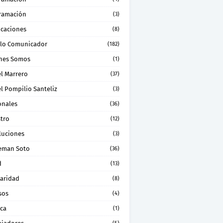
ramación
(3)
icaciones
(8)
lo Comunicador
(182)
nes Somos
(1)
el Marrero
(37)
l Pompilio Santeliz
(3)
onales
(36)
stro
(12)
luciones
(3)
eman Soto
(36)
d
(13)
daridad
(8)
sos
(4)
ica
(1)