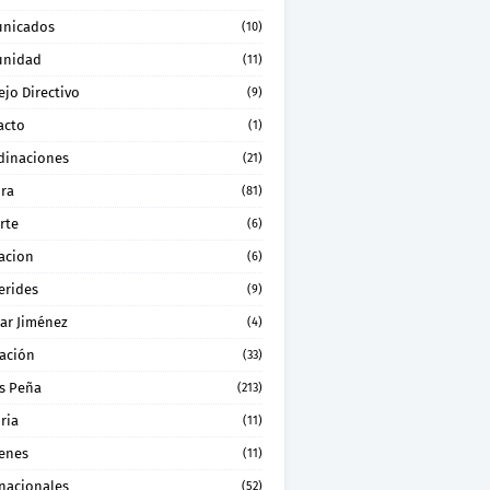
nicados
(10)
nidad
(11)
jo Directivo
(9)
acto
(1)
dinaciones
(21)
ura
(81)
rte
(6)
acion
(6)
erides
(9)
ar Jiménez
(4)
ación
(33)
s Peña
(213)
ria
(11)
enes
(11)
rnacionales
(52)