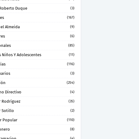
 Roberto Duque
(3)
les
(167)
el Almeida
(9)
res
(6)
onales
(85)
s Niños Y Adolescentes
(11)
ias
(116)
uarios
(3)
ión
(254)
no Directivo
(4)
r Rodriguez
(35)
 Sotillo
(2)
r Popular
(110)
onero
(8)
ramacion
(4)