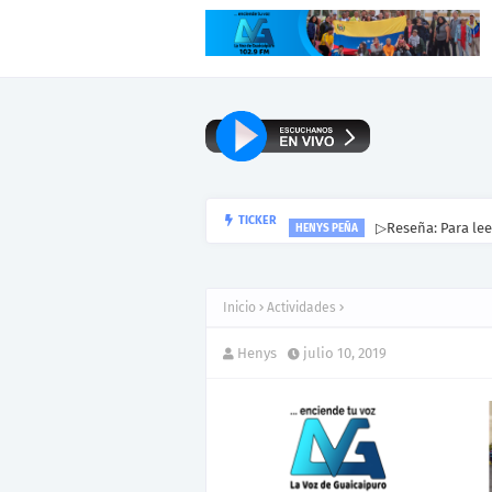
▷Reseña: Para lee
TICKER
HENYS PEÑA
Inicio
Actividades
Henys
julio 10, 2019