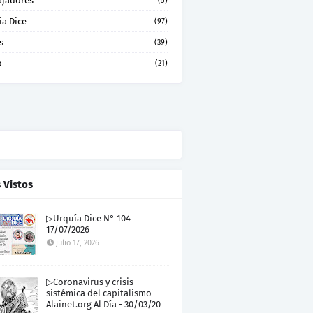
ajadores
(5)
ia Dice
(97)
s
(39)
o
(21)
 Vistos
▷Urquía Dice N° 104
17/07/2026
julio 17, 2026
▷Coronavirus y crisis
sistémica del capitalismo -
Alainet.org Al Día - 30/03/20