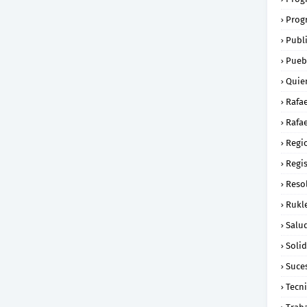
Prog
Publ
Pueb
Quie
Rafa
Rafae
Regi
Regi
Reso
Rukl
Salu
Soli
Suce
Tecn