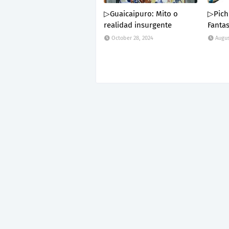
▷Guaicaipuro: Mito o
▷Pichi
realidad insurgente
Fanta
October 28, 2024
Augus