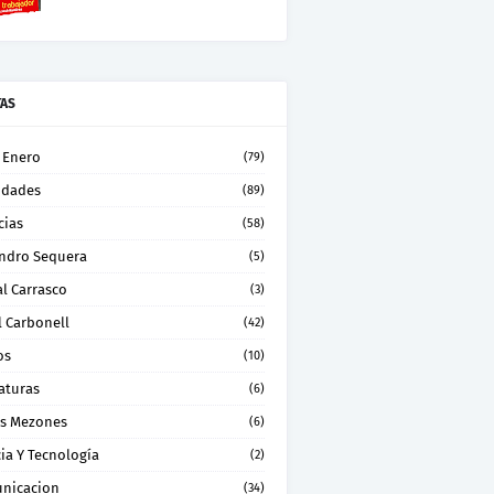
TAS
 Enero
(79)
idades
(89)
cias
(58)
andro Sequera
(5)
l Carrasco
(3)
l Carbonell
(42)
os
(10)
aturas
(6)
os Mezones
(6)
ia Y Tecnología
(2)
nicacion
(34)