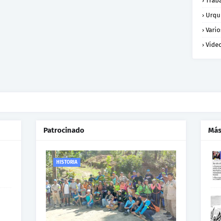
Trab
Urqu
Vario
Vide
Patrocinado
Más
HISTORIA