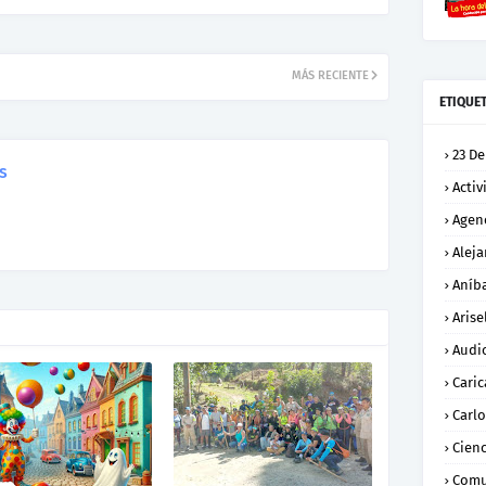
MÁS RECIENTE
ETIQUE
23 De
s
Activ
Agen
Alej
Aníba
Arise
Audi
Caric
Carl
Cienc
Comu