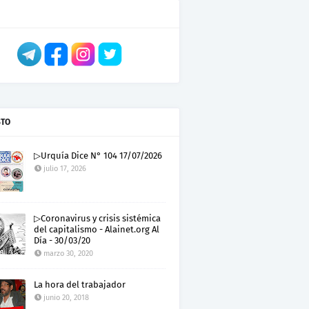
STO
▷Urquía Dice N° 104 17/07/2026
julio 17, 2026
▷Coronavirus y crisis sistémica
del capitalismo - Alainet.org Al
Día - 30/03/20
marzo 30, 2020
La hora del trabajador
junio 20, 2018