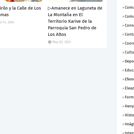
Comu
rilo y la Calle de Los
▷Amanece en Laguneta de
smas
La Montaña en El
Comu
Territorio Karive de la
t 14, 2024
Conse
Parroquia San Pedro de
Los Altos
Cont
May 02, 2023
Coor
Cult
Depo
Educ
Efem
Eleaz
Form
Heny
Histo
Imág
Inte