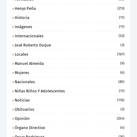
Henys Peña
(213)
Historia
(11)
Imágenes
(11)
Internacionales
(52)
José Roberto Duque
(3)
Locales
(167)
Manuel Almeida
(9)
Mujeres
(6)
Nacionales
(85)
Niñas Niños Y Adolescentes
(11)
Noticias
(116)
Obituarios
(3)
Opinión
(254)
Órgano Directivo
(4)
Oscar Rodriguez
(35)