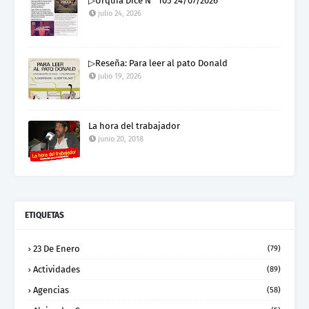
▷Urquía Dice N° 105 24/07/2026
julio 24, 2026
▷Reseña: Para leer al pato Donald
julio 19, 2026
La hora del trabajador
junio 20, 2018
ETIQUETAS
23 De Enero
(79)
Actividades
(89)
Agencias
(58)