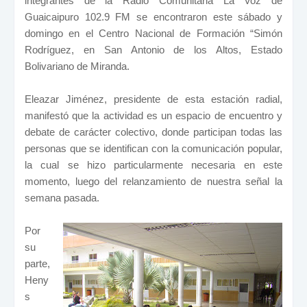
integrantes de la Radio Comunitaria La Voz de
Guaicaipuro 102.9 FM se encontraron este sábado y
domingo en el Centro Nacional de Formación “Simón
Rodríguez, en San Antonio de los Altos, Estado
Bolivariano de Miranda.
Eleazar Jiménez, presidente de esta estación radial,
manifestó que la actividad es un espacio de encuentro y
debate de carácter colectivo, donde participan todas las
personas que se identifican con la comunicación popular,
la cual se hizo particularmente necesaria en este
momento, luego del relanzamiento de nuestra señal la
semana pasada.
Por
su
parte,
Heny
s