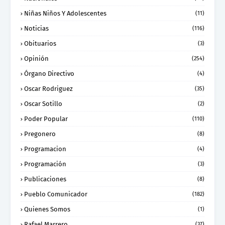
Niñas Niños Y Adolescentes
(11)
Noticias
(116)
Obituarios
(3)
Opinión
(254)
Órgano Directivo
(4)
Oscar Rodriguez
(35)
Oscar Sotillo
(2)
Poder Popular
(110)
Pregonero
(8)
Programacion
(4)
Programación
(3)
Publicaciones
(8)
Pueblo Comunicador
(182)
Quienes Somos
(1)
Rafael Marrero
(37)