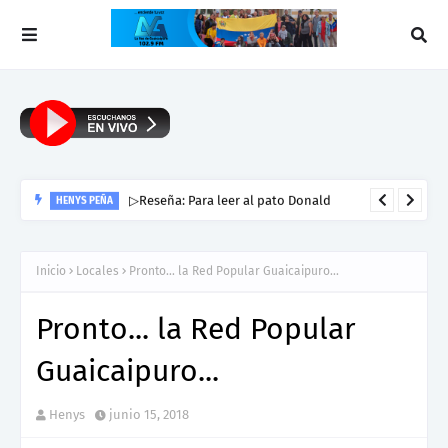
▷Reseña: Para leer al pato Donald
HENYS PEÑA
Inicio
Locales
Pronto... la Red Popular Guaicaipuro...
Pronto... la Red Popular
Guaicaipuro...
Henys
junio 15, 2018