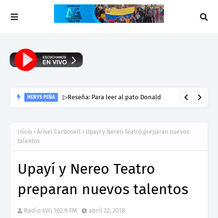
▷Reseña: Para leer al pato Donald
HENYS PEÑA
Inicio
Arisel Carbonell
Upayí y Nereo Teatro preparan nuevos
talentos
Upayí y Nereo Teatro
preparan nuevos talentos
Radio LVG 102.9 FM
abril 22, 2018