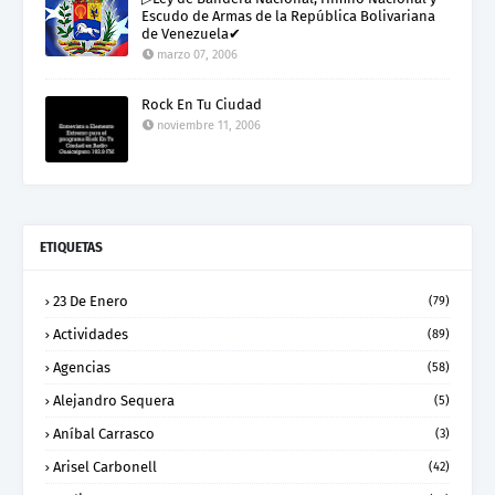
Escudo de Armas de la República Bolivariana
de Venezuela✔
marzo 07, 2006
Rock En Tu Ciudad
noviembre 11, 2006
ETIQUETAS
23 De Enero
(79)
Actividades
(89)
Agencias
(58)
Alejandro Sequera
(5)
Aníbal Carrasco
(3)
Arisel Carbonell
(42)