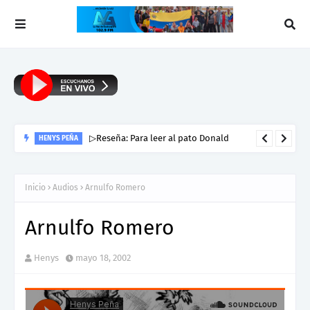
▷Reseña: Para leer al pato Donald
HENYS PEÑA
Inicio
Audios
Arnulfo Romero
Arnulfo Romero
Henys
mayo 18, 2002