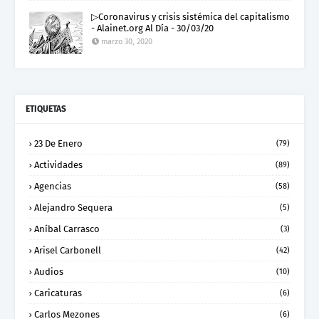
▷Coronavirus y crisis sistémica del capitalismo
- Alainet.org Al Día - 30/03/20
marzo 30, 2020
ETIQUETAS
23 De Enero
(79)
Actividades
(89)
Agencias
(58)
Alejandro Sequera
(5)
Aníbal Carrasco
(3)
Arisel Carbonell
(42)
Audios
(10)
Caricaturas
(6)
Carlos Mezones
(6)