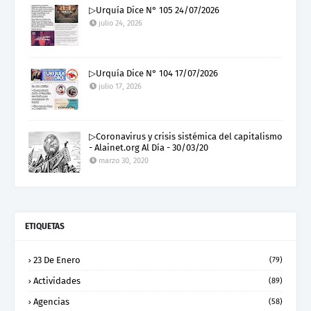
▷Urquía Dice N° 105 24/07/2026
julio 24, 2026
▷Urquía Dice N° 104 17/07/2026
julio 17, 2026
▷Coronavirus y crisis sistémica del capitalismo
- Alainet.org Al Día - 30/03/20
marzo 30, 2020
ETIQUETAS
23 De Enero
(79)
Actividades
(89)
Agencias
(58)