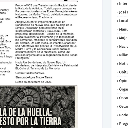
Inte
José
Loca
Manu
Muje
Naci
Niña
Notic
Obit
Opin
Órga
Osca
Oscar
Pode
Preg