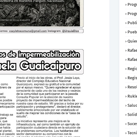
Prog
Prog
Publ
Pueb
Quie
Rafa
Rafae
Regi
Regi
Reso
Rukl
Salu
Soli
Suce
Tecn