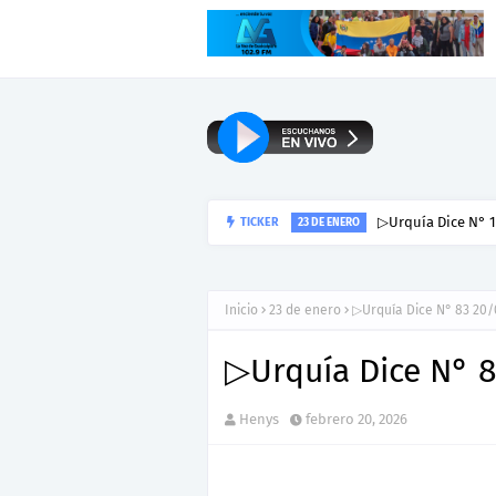
▷Reseña: Para lee
TICKER
HENYS PEÑA
Inicio
23 de enero
▷Urquía Dice N° 83 20
▷Urquía Dice N° 
Henys
febrero 20, 2026