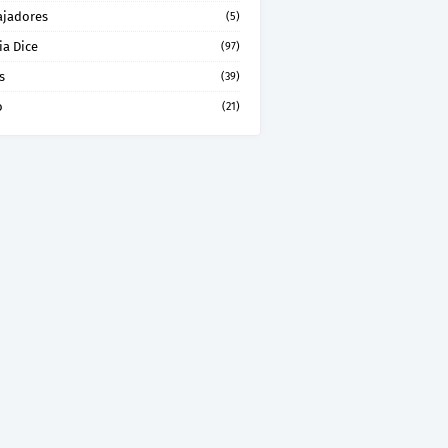
ajadores
(5)
ia Dice
(97)
s
(39)
o
(21)