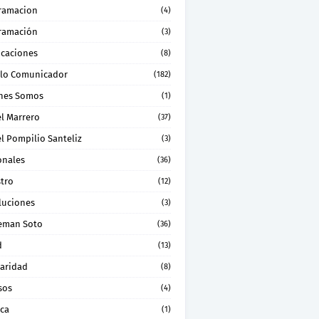
ramacion
(4)
ramación
(3)
icaciones
(8)
lo Comunicador
(182)
nes Somos
(1)
el Marrero
(37)
l Pompilio Santeliz
(3)
onales
(36)
stro
(12)
luciones
(3)
eman Soto
(36)
d
(13)
daridad
(8)
sos
(4)
ica
(1)