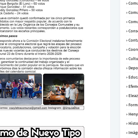
Comu
Comu
Comu
Conse
Cont
Coor
Cult
Depo
Educ
Efem
Eleaz
Form
Heny
Histo
Imág