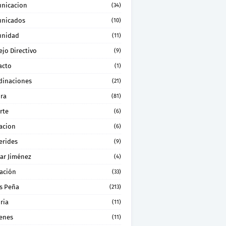
nicacion
(34)
nicados
(10)
nidad
(11)
jo Directivo
(9)
acto
(1)
dinaciones
(21)
ura
(81)
rte
(6)
acion
(6)
erides
(9)
ar Jiménez
(4)
ación
(33)
s Peña
(213)
ria
(11)
enes
(11)