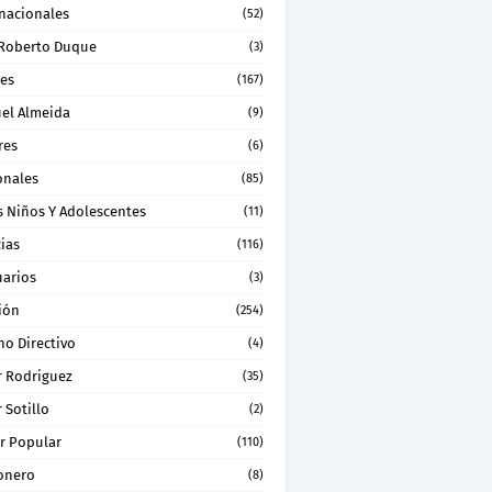
rnacionales
(52)
 Roberto Duque
(3)
les
(167)
el Almeida
(9)
res
(6)
onales
(85)
s Niños Y Adolescentes
(11)
ias
(116)
uarios
(3)
ión
(254)
no Directivo
(4)
r Rodriguez
(35)
 Sotillo
(2)
r Popular
(110)
onero
(8)