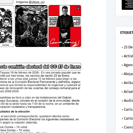
ETIQUE
23 De
Activ
Agen
Alej
Aníba
Arise
Audi
Caric
Carl
Cienc