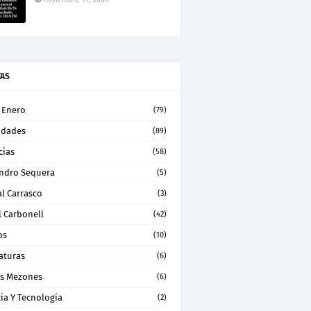
TAS
 Enero
(79)
idades
(89)
cias
(58)
andro Sequera
(5)
l Carrasco
(3)
l Carbonell
(42)
os
(10)
aturas
(6)
os Mezones
(6)
ia Y Tecnología
(2)