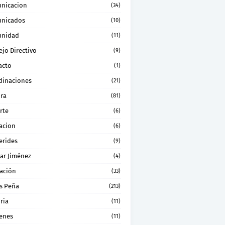
nicacion
(34)
nicados
(10)
nidad
(11)
jo Directivo
(9)
acto
(1)
dinaciones
(21)
ura
(81)
rte
(6)
acion
(6)
erides
(9)
ar Jiménez
(4)
ación
(33)
s Peña
(213)
ria
(11)
enes
(11)