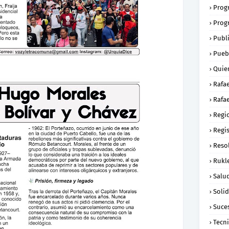
Prog
Prog
Publ
Pueb
Quie
Rafa
Rafae
Regi
Regi
Reso
Rukl
Salu
Soli
Suce
Tecn