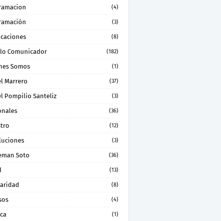
ramacion
(4)
ramación
(3)
icaciones
(8)
lo Comunicador
(182)
nes Somos
(1)
el Marrero
(37)
l Pompilio Santeliz
(3)
onales
(36)
stro
(12)
luciones
(3)
eman Soto
(36)
d
(13)
daridad
(8)
sos
(4)
ica
(1)