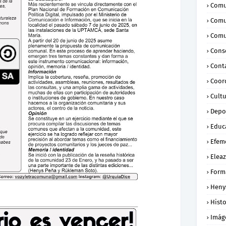
Comu
Comu
Comu
Conse
Cont
Coor
Cult
Depo
Educ
Efem
Eleaz
Form
Heny
Histo
Imág