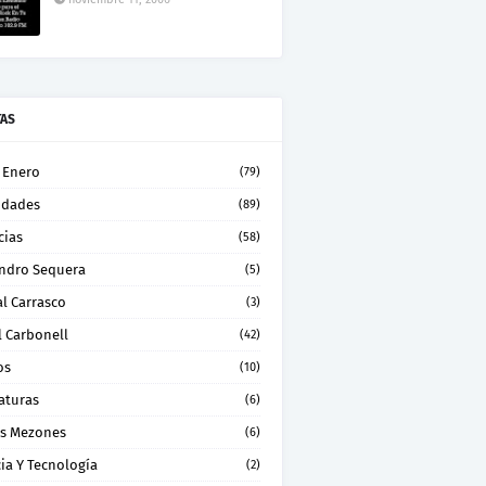
TAS
 Enero
(79)
idades
(89)
cias
(58)
andro Sequera
(5)
l Carrasco
(3)
l Carbonell
(42)
os
(10)
aturas
(6)
os Mezones
(6)
ia Y Tecnología
(2)