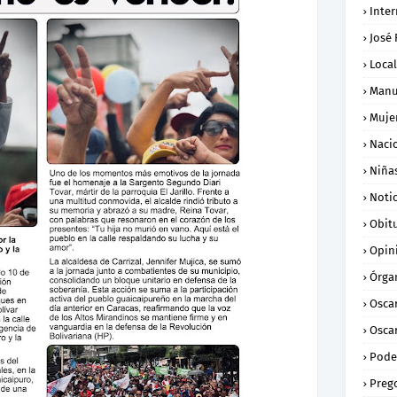
Inte
José
Loca
Manu
Muje
Naci
Niña
Notic
Obit
Opin
Órga
Osca
Oscar
Pode
Preg