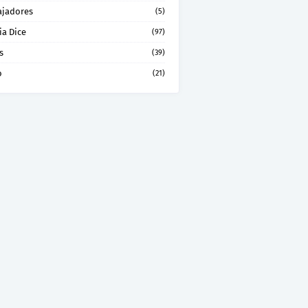
ajadores
(5)
ia Dice
(97)
s
(39)
o
(21)