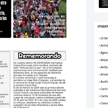
ETIQUE
23 De
Activ
Agen
Alej
Aníba
Arise
Audi
Caric
Carl
Cienc