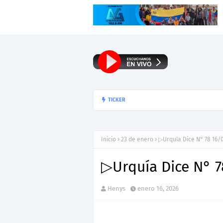
▷Reseña: Para lee
TICKER
HENYS PEÑA
Inicio
23 de enero
▷Urquía Dice N° 78 16/
▷Urquía Dice N° 7
Henys
enero 16, 2026