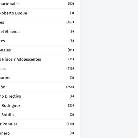
rnacionales
(52)
 Roberto Duque
(3)
les
(167)
el Almeida
(9)
res
(6)
onales
(85)
s Niños Y Adolescentes
(11)
ias
(116)
uarios
(3)
ión
(254)
no Directivo
(4)
r Rodriguez
(35)
 Sotillo
(2)
r Popular
(110)
onero
(8)