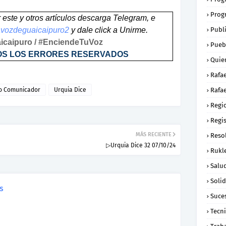
Prog
ar este y otros artículos descarga Telegram, e
/lavozdeguaicaipuro2
y dale click a Unirme.
Publ
caipuro / #EnciendeTuVoz
Pueb
OS LOS ERRORES RESERVADOS
Quie
Rafa
o Comunicador
Urquia Dice
Rafae
Regi
Regi
MÁS RECIENTE
Reso
▷Urquia Dice 32 07/10/24
Rukl
Salu
Soli
s
Suce
Tecn