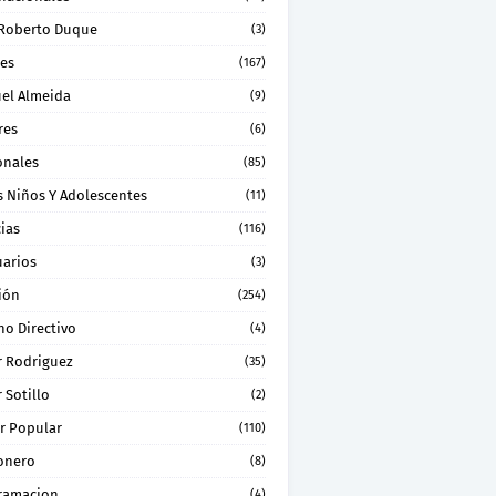
 Roberto Duque
(3)
les
(167)
el Almeida
(9)
res
(6)
onales
(85)
s Niños Y Adolescentes
(11)
ias
(116)
uarios
(3)
ión
(254)
no Directivo
(4)
r Rodriguez
(35)
 Sotillo
(2)
r Popular
(110)
onero
(8)
ramacion
(4)