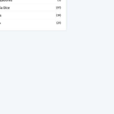
ajadores
(5)
ia Dice
(97)
s
(39)
o
(21)