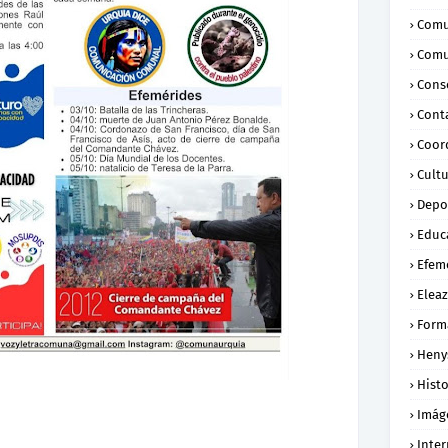
Comu
Comu
Conse
Cont
Coor
Cult
Depo
Educ
Efem
Eleaz
Form
Heny
Histo
Imág
Inte