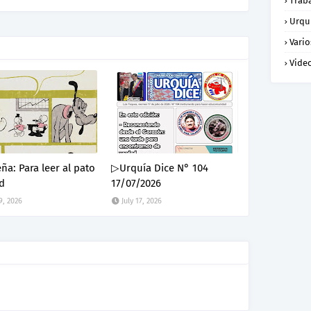
Trab
Urqu
Vario
Vide
a: Para leer al pato
▷Urquía Dice N° 104
d
17/07/2026
9, 2026
July 17, 2026