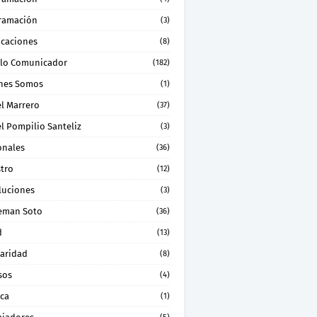
ramación
(3)
icaciones
(8)
lo Comunicador
(182)
nes Somos
(1)
el Marrero
(37)
l Pompilio Santeliz
(3)
onales
(36)
stro
(12)
luciones
(3)
eman Soto
(36)
d
(13)
daridad
(8)
sos
(4)
ica
(1)