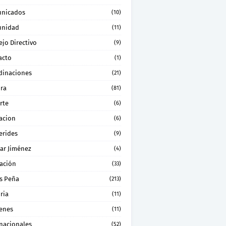
nicados
(10)
nidad
(11)
jo Directivo
(9)
acto
(1)
dinaciones
(21)
ura
(81)
rte
(6)
acion
(6)
erides
(9)
ar Jiménez
(4)
ación
(33)
s Peña
(213)
ria
(11)
enes
(11)
rnacionales
(52)