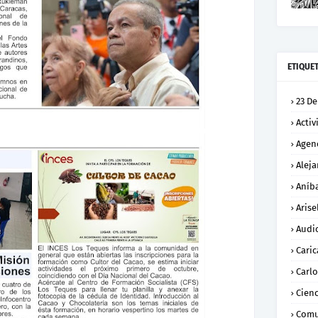
ETIQUE
23 De
Activ
Agen
Alej
Aníba
Arise
Audi
Caric
Carl
Cienc
Comu