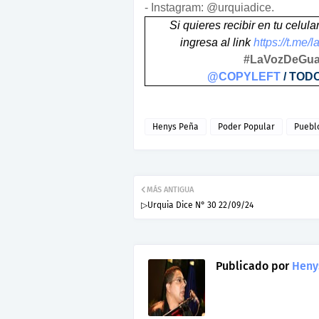
- Instagram: @urquiadice.
Si quieres recibir en tu celul
ingresa al link
https://t.me
#LaVozDeGuai
@COPYLEFT
/ TOD
Henys Peña
Poder Popular
Puebl
MÁS ANTIGUA
▷Urquia Dice N° 30 22/09/24
Publicado por
Heny