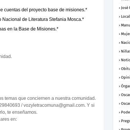
José
de cuentas del proyecto base de misiones.*
Loca
o Nacional de Literatura Stefania Mosca.*
Manu
ibas en la Base de Misiones.*
Muje
Naci
Niña
nidad.
Notic
Obit
Opin
Órga
.
Osca
os temas que conciernen a nuestra comunidad.
Oscar
4129840693 / vozyletracomuna@gmail.com. Y si
rlo, te enseñamos.
Pode
ares en:
Preg
Prog