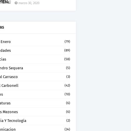
marzo 30, 2020
TAS
 Enero
(79)
idades
(89)
cias
(58)
andro Sequera
(5)
l Carrasco
(3)
l Carbonell
(42)
os
(10)
aturas
(6)
os Mezones
(6)
ia Y Tecnología
(2)
nicacion
(34)