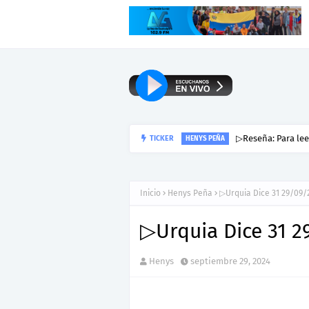
TICKER
▷Urquía Dice N° 1
23 DE ENERO
Inicio
Henys Peña
▷Urquia Dice 31 29/09/
▷Urquia Dice 31 2
Henys
septiembre 29, 2024