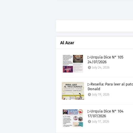
Al Azar
▷Urquía Dice N° 105
24/07/2026
July 24, 2026
▷Reseña: Para leer al pat
Donald
July 19, 2026
▷Urquía Dice N° 104
17/07/2026
July 17, 2026