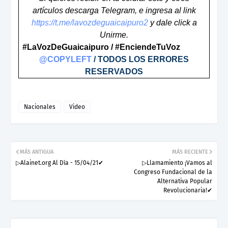
artículos descarga Telegram, e ingresa al link
https://t.me/lavozdeguaicaipuro2
y dale click a
Unirme.
#LaVozDeGuaicaipuro / #EnciendeTuVoz
@COPYLEFT
/ TODOS LOS ERRORES
RESERVADOS
Nacionales
Video
MÁS ANTIGUA
MÁS RECIENTE
▷Alainet.org Al Día - 15/04/21✔
▷Llamamiento ¡Vamos al
Congreso Fundacional de la
Alternativa Popular
Revolucionaria!✔