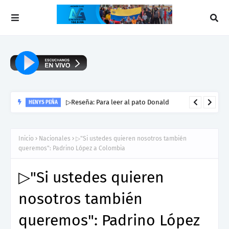
▷Reseña: Para leer al pato Donald
HENYS PEÑA
Inicio
Nacionales
▷"Si ustedes quieren nosotros también
queremos": Padrino López a Colombia
▷"Si ustedes quieren
nosotros también
queremos": Padrino López