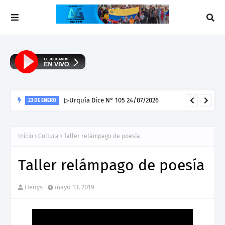
▷Reseña: Para leer al pato Donald
HENYS PEÑA
Inicio
Cultura
Taller relámpago de poesía
Taller relámpago de poesía
Henys
mayo 13, 2019