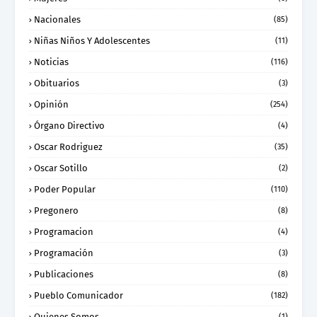
Nacionales
(85)
Niñas Niños Y Adolescentes
(11)
Noticias
(116)
Obituarios
(3)
Opinión
(254)
Órgano Directivo
(4)
Oscar Rodriguez
(35)
Oscar Sotillo
(2)
Poder Popular
(110)
Pregonero
(8)
Programacion
(4)
Programación
(3)
Publicaciones
(8)
Pueblo Comunicador
(182)
Quienes Somos
(1)