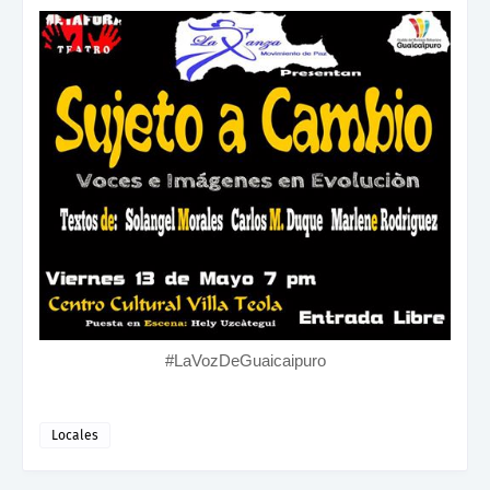
#LaVozDeGuaicaipuro
Locales