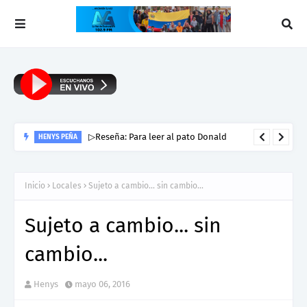
▷Reseña: Para leer al pato Donald
HENYS PEÑA
Inicio
Locales
Sujeto a cambio... sin cambio...
Sujeto a cambio... sin
cambio...
Henys
mayo 06, 2016